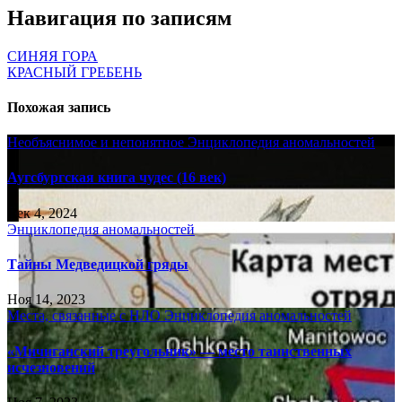
Навигация по записям
СИНЯЯ ГОРА
КРАСНЫЙ ГРЕБЕНЬ
Похожая запись
Необъяснимое и непонятное
Энциклопедия аномальностей
Аугсбургская книга чудес (16 век)
Дек 4, 2024
Энциклопедия аномальностей
Тайны Медведицкой гряды
Ноя 14, 2023
Места, связанные с НЛО
Энциклопедия аномальностей
«Мичиганский треугольник» — место таинственных
исчезновений