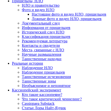
Пришельцы, НЛО
НЛО и правительство
Фото и видео НЛО
Настоящие фото и видео НЛО, пришельцев
Ложные фото и видео НЛО, пришельцев
Документальный след
Информация от пришельцев
Исторический след НЛО
Классификация пришельцев
Рекомендуемая литература
Контакты и свидетели
Места, связанные с НЛО
Научные размышления
Таинственные находки
Реальные истории
Наблюдение НЛО
Наблюдение пришельцев
Таинственные исчезновения
Таинственные зоны
Необъяснимое и непонятное
Кассиопейский эксперимент
Кто такие кассиопеяне?
Что такое критический ченнелинг?
Сassiopaea Substack
Статьи Лоры Найт-Ядчик