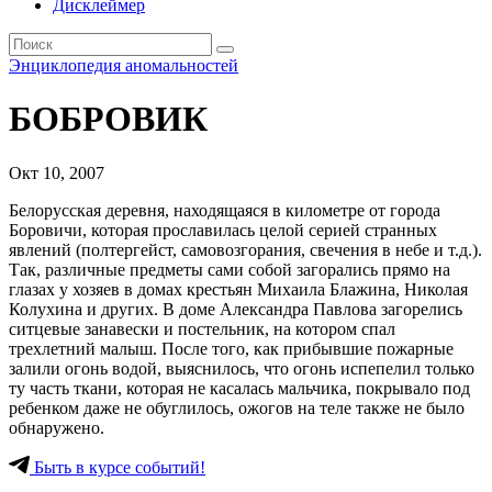
Дисклеймер
Энциклопедия аномальностей
БОБРОВИК
Окт 10, 2007
Белорусская деревня, находящаяся в километре от города
Боровичи, которая прославилась целой серией странных
явлений (полтергейст, самовозгорания, свечения в небе и т.д.).
Так, различные предметы сами собой загорались прямо на
глазах у хозяев в домах крестьян Михаила Блажина, Николая
Колухина и других. В доме Александра Павлова загорелись
ситцевые занавески и постельник, на котором спал
трехлетний малыш. После того, как прибывшие пожарные
залили огонь водой, выяснилось, что огонь испепелил только
ту часть ткани, которая не касалась мальчика, покрывало под
ребенком даже не обуглилось, ожогов на теле также не было
обнаружено.
Быть в курсе событий!