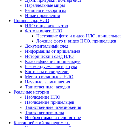
Духи, призраки, полтергейст
Параллельные миры
Религия и экзорцизм
Иные проявления
Пришельцы, НЛО
НЛО и правительство
Фото и видео НЛО
Настоящие фото и видео НЛО, пришельцев
Ложные фото и видео НЛО, пришельцев
Документальный след
Информация от пришельцев
Исторический след НЛО
Классификация пришельцев
Рекомендуемая литература
Контакты и свидетели
Места, связанные с НЛО
Научные размышления
Таинственные находки
Реальные истории
Наблюдение НЛО
Наблюдение пришельцев
Таинственные исчезновения
Таинственные зоны
Необъяснимое и непонятное
Кассиопейский эксперимент