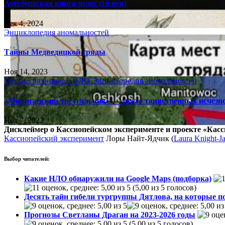
Аугсбургская книга чудес (16 век)
Дек 4, 2024
Энциклопедия аномальностей
Тайны Медведицкой гряды
Ноя 14, 2023
Места, связанные с НЛО
Энциклопедия аномальностей
«Мичиганский треугольник» — место таинственных исчезн
Ноя 7, 2023
Дисклеймер о Кассиопейском эксперименте и проекте «Касс
Кассиопейский эксперимент
Лоры Найт-Ядчик (
Laura Knight-J
Выбор читателей:
Какие НЛО обнаружили на Google Maps (подборка)
(5,00 из 5 голосов)
Десять тайн гибели тургруппы Дятлова, на которые п
Прогнозы Светланы Драган на 2023-2026 годы
(5,00 из 5 голосов)