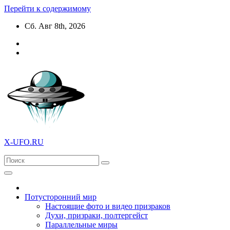
Перейти к содержимому
Сб. Авг 8th, 2026
X-UFO.RU
Потусторонний мир
Настоящие фото и видео призраков
Духи, призраки, полтергейст
Параллельные миры