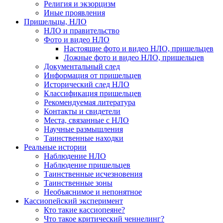
Религия и экзорцизм
Иные проявления
Пришельцы, НЛО
НЛО и правительство
Фото и видео НЛО
Настоящие фото и видео НЛО, пришельцев
Ложные фото и видео НЛО, пришельцев
Документальный след
Информация от пришельцев
Исторический след НЛО
Классификация пришельцев
Рекомендуемая литература
Контакты и свидетели
Места, связанные с НЛО
Научные размышления
Таинственные находки
Реальные истории
Наблюдение НЛО
Наблюдение пришельцев
Таинственные исчезновения
Таинственные зоны
Необъяснимое и непонятное
Кассиопейский эксперимент
Кто такие кассиопеяне?
Что такое критический ченнелинг?