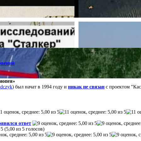
овений
иопея»
adczyk
) был начат в 1994 году и
никак не связан
с проектом "Ка
оявился ответ
(5,00 из 5 голосов)